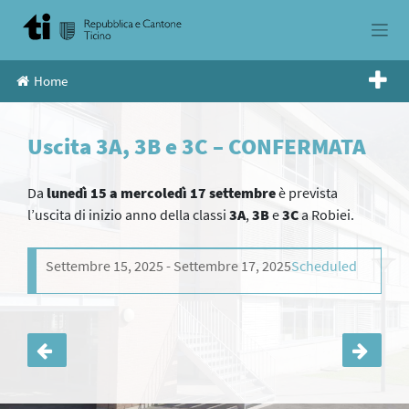
Skip
to
content
Home
Uscita 3A, 3B e 3C – CONFERMATA
Da
lunedì 15 a mercoledì 17 settembre
è prevista
l’uscita di inizio anno della classi
3A
,
3B
e
3C
a Robiei.
Settembre 15, 2025
Settembre 17, 2025
Scheduled
Navigazione
articoli