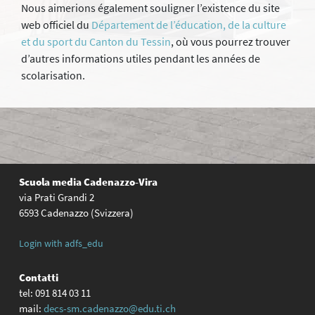
Nous aimerions également souligner l’existence du site
web officiel du
Département de l’éducation, de la culture
et du sport du Canton du Tessin
, où vous pourrez trouver
d’autres informations utiles pendant les années de
scolarisation.
Scuola media
Cadenazzo-Vira
via Prati Grandi 2
6593 Cadenazzo (Svizzera)
Login with adfs_edu
Contatti
tel: 091 814 03 11
mail:
decs-sm.cadenazzo@edu.ti.ch