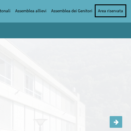
tonali
Assemblea allievi
Assemblea dei Genitori
Area riservata
Incontro Direttore e genitori degli allievi di 