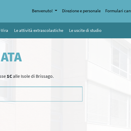
Benvenuto!
Direzione e personale
Formulari can
-Vira
Le attività extrascolastiche
Le uscite di studio
MATA
asse
1C
alle Isole di Brissago.