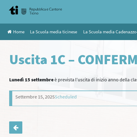
Skip
to
content
Home
La Scuola media ticinese
La Scuola media Cadenazzo
Uscita 1C – CONFER
Lunedì 15 settembre
è prevista l’uscita di inizio anno della cl
Settembre 15, 2025
Scheduled
Navigazione
articoli