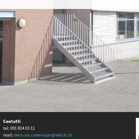
Contatti
tel: 091 814 03 11
mail:
decs-sm.cadenazzo@edu.ti.ch