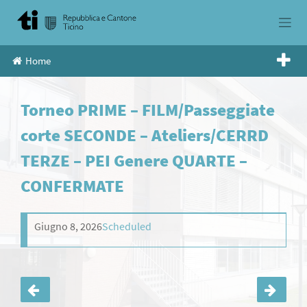
Skip
to
content
Home
Torneo PRIME – FILM/Passeggiate
corte SECONDE – Ateliers/CERRD
TERZE – PEI Genere QUARTE –
CONFERMATE
Giugno 8, 2026
Scheduled
Navigazione
articoli