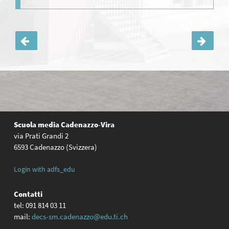
Navigazione
articoli
Scuola media
Cadenazzo-Vira
via Prati Grandi 2
6593 Cadenazzo (Svizzera)
Login with adfs_edu
Contatti
tel: 091 814 03 11
mail:
decs-sm.cadenazzo@edu.ti.ch