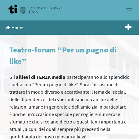
Skip
to
content
Home
Teatro-forum “Per un pugno di
like”
Gli
allievi di TERZA media
parteciperanno allo splendido
spettacolo “Per un pugno di like”. Sarà l’occasione di
trattare in modo diverso e accattivante il tema dei social,
delle dipendenze, del cyberbullismo ma anche delle
relazioni umane in generale e dell’amicizia in particolare.
È anche un’occasione speciale per cogliere numerose
sfumature che si celano dietro a questi temi importanti e
attuali, alcuni dei quali sempre più presenti nella
quotidianità dei nostri giovani allievi!