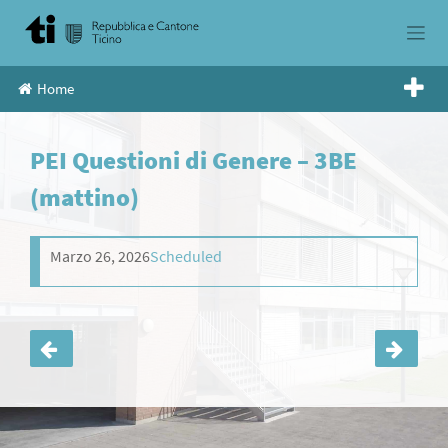
Skip
to
content
Home
PEI Questioni di Genere – 3BE
(mattino)
Marzo 26, 2026
Scheduled
Navigazione
articoli