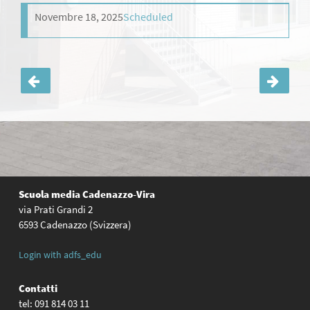
Novembre 18, 2025
Scheduled
Navigazione
articoli
Scuola media
Cadenazzo-Vira
via Prati Grandi 2
6593 Cadenazzo (Svizzera)
Login with adfs_edu
Contatti
tel: 091 814 03 11